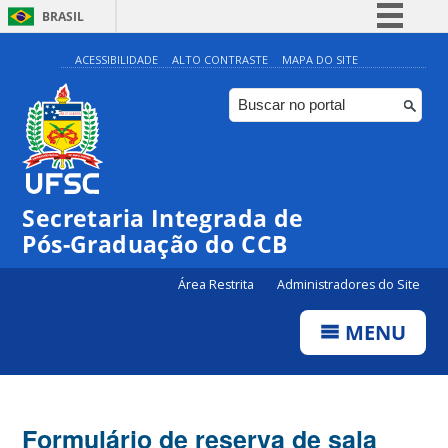
BRASIL
Simplifique!
ACESSIBILIDADE
ALTO CONTRASTE
MAPA DO SITE
Comunica BR
Participe
Acesso à informação
Legislação
Secretaria Integrada de
Canais
Pós-Graduação do CCB
Área Restrita
Administradores do Site
MENU
Formulário de reserva de sala