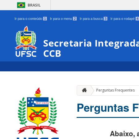
BRASIL
Ir para o conteúdo
1
Ir para o menu
2
Ir para a busca
3
Ir para o rodapé
4
Secretaria Integrad
CCB
Perguntas Frequentes
Perguntas F
Abaixo,