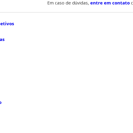
Em caso de dúvidas,
entre em contato
c
letivos
as
o