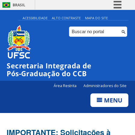
BRASIL
Simplifique!
ACESSIBILIDADE
ALTO CONTRASTE
MAPA DO SITE
Comunica BR
Participe
Acesso à informação
Legislação
Secretaria Integrada de
Canais
Pós-Graduação do CCB
Área Restrita
Administradores do Site
MENU
IMPORTANTE: Solicitações à